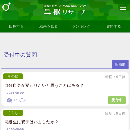
回答する
結果を見る
ランキング
質問する
受付中の質問
新着順
その他
締切：9日後
自分自身が変わりたいと思うことはある？
2026-08-09
37
0
受付中
くらし
締切：9日後
同級生に双子はいましたか？
2026-08-09