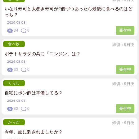
いなり寿司と太巻き寿司が2個づつあったら最後に食べるのはど
っち？
2026-08-08
34
0
受付中
食べ物
締切：9日後
ポテトサラダの具に「ニンジン」は？
2026-08-08
33
0
受付中
くらし
締切：9日後
自宅にポン酢は常備してる？
2026-08-08
32
0
受付中
からだ
締切：9日後
今年、蚊に刺されましたか？