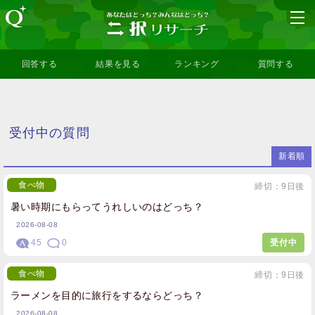
回答する
結果を見る
ランキング
質問する
受付中の質問
新着順
食べ物
締切：9日後
暑い時期にもらってうれしいのはどっち？
2026-08-08
45
0
受付中
食べ物
締切：9日後
ラーメンを目的に旅行をするならどっち？
2026-08-08