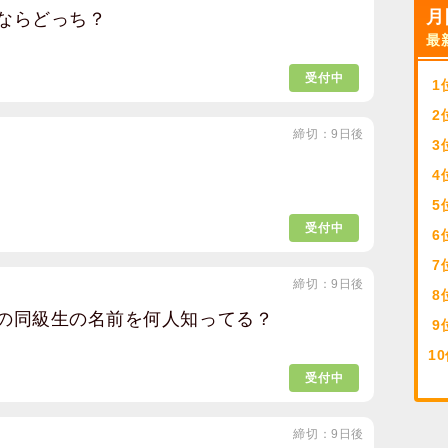
月
ならどっち？
最
受付中
1
2
締切：9日後
3
4
5
受付中
6
7
締切：9日後
8
の同級生の名前を何人知ってる？
9
10
受付中
締切：9日後