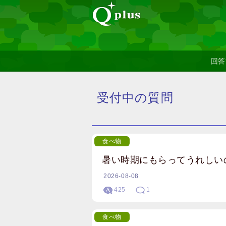
回答
受付中の質問
食べ物
暑い時期にもらってうれしい
2026-08-08
425
1
食べ物