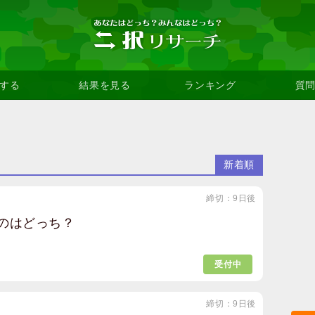
する
結果を見る
ランキング
質
新着順
締切：9日後
のはどっち？
受付中
締切：9日後