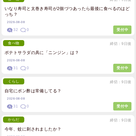
いなり寿司と太巻き寿司が2個づつあったら最後に食べるのはど
っち？
2026-08-08
32
0
受付中
食べ物
締切：9日後
ポテトサラダの具に「ニンジン」は？
2026-08-08
31
0
受付中
くらし
締切：9日後
自宅にポン酢は常備してる？
2026-08-08
31
0
受付中
からだ
締切：9日後
今年、蚊に刺されましたか？