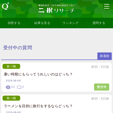
回答する
結果を見る
ランキング
質問する
受付中の質問
新着順
食べ物
締切：9日後
暑い時期にもらってうれしいのはどっち？
2026-08-08
40
0
受付中
食べ物
締切：9日後
ラーメンを目的に旅行をするならどっち？
2026-08-08