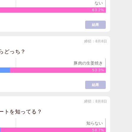
ない
63.2%
結果
締切：8月8日
らどっち？
豚肉の生姜焼き
53.3%
結果
締切：8月8日
ートを知ってる？
知らない
58.7%