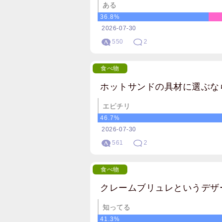
ある
36.8%
2026-07-30
550
2
食べ物
ホットサンドの具材に選ぶな
エビチリ
46.7%
2026-07-30
561
2
食べ物
クレームブリュレというデザ
知ってる
41.3%