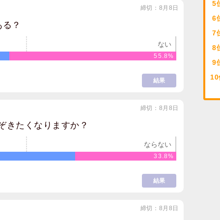
5
締切：8月8日
6
ある？
7
ない
8
55.8%
9
10
結果
締切：8月8日
ぞきたくなりますか？
ならない
33.8%
結果
締切：8月8日