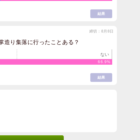
結果
締切：8月8日
掌造り集落に行ったことある？
ない
66.9%
結果