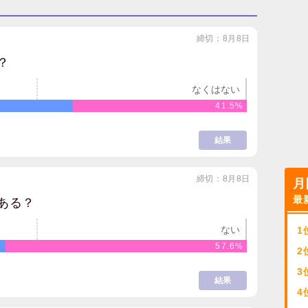
締切：8月8日
？
なくはない
41.5%
結果
締切：8月8日
月
最
ある？
ない
1
57.6%
2
3
結果
4