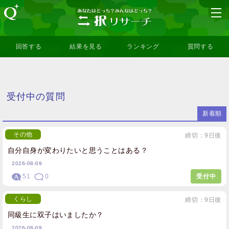
回答する
結果を見る
ランキング
質問する
受付中の質問
新着順
その他
締切：9日後
自分自身が変わりたいと思うことはある？
2026-08-09
51
0
受付中
くらし
締切：9日後
同級生に双子はいましたか？
2026-08-09