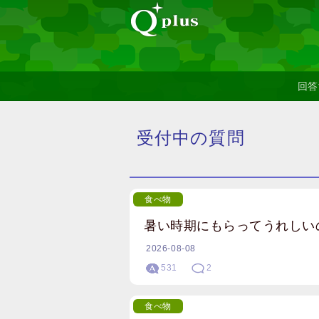
回答
受付中の質問
食べ物
暑い時期にもらってうれしい
2026-08-08
531
2
食べ物