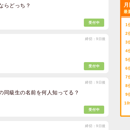
月
ならどっち？
最
受付中
1
2
締切：9日後
3
4
5
受付中
6
7
締切：9日後
8
の同級生の名前を何人知ってる？
9
10
受付中
締切：9日後