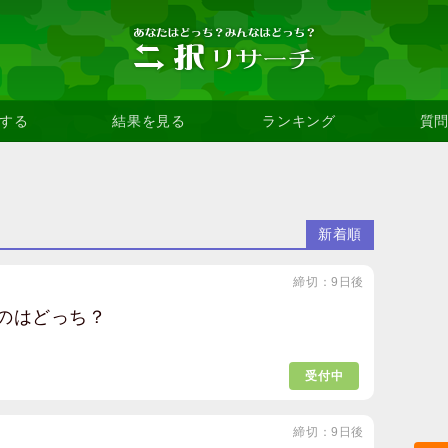
する
結果を見る
ランキング
質
新着順
締切：9日後
のはどっち？
受付中
締切：9日後