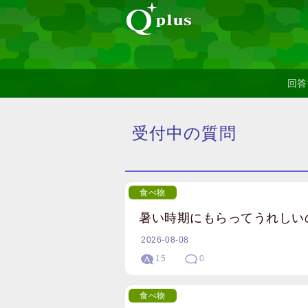
回答
受付中の質問
食べ物
暑い時期にもらってうれしい
2026-08-08
15
0
食べ物