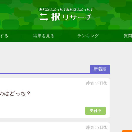
する
結果を見る
ランキング
質
新着順
締切：9日後
のはどっち？
受付中
締切：9日後