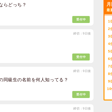
月
ならどっち？
最
受付中
1
2
締切：9日後
3
4
5
受付中
6
7
締切：9日後
8
の同級生の名前を何人知ってる？
9
10
受付中
締切：9日後