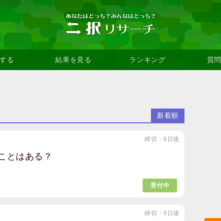
する
結果を見る
ランキング
質
新着順
締切：9日後
ことはある？
受付中
締切：9日後