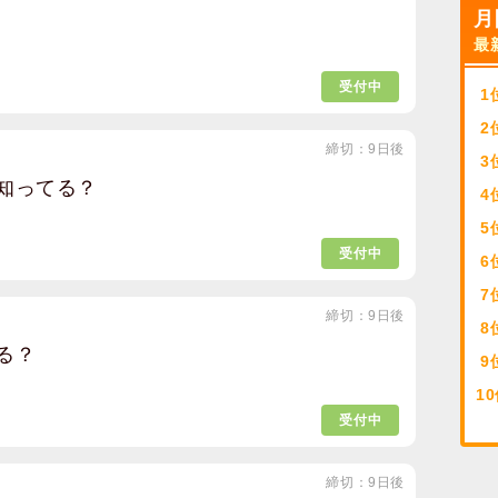
月
最
受付中
1
2
締切：9日後
3
知ってる？
4
5
受付中
6
7
締切：9日後
8
る？
9
10
受付中
締切：9日後