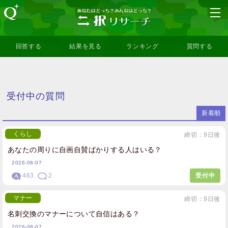
回答する
結果を見る
ランキング
質問する
受付中の質問
新着順
くらし
締切：9日後
あなたの周りに自画自賛ばかりする人はいる？
2026-08-07
463
2
受付中
マナー
締切：9日後
名刺交換のマナーについて自信はある？
2026-08-07