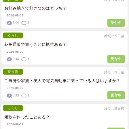
お好み焼きで好きなのはどっち？
2026-08-07
344
1
受付中
くらし
締切：9日後
花を通販で買うことに抵抗ある？
2026-08-07
334
1
受付中
乗り物
締切：9日後
ご自身や家族・友人で電気自動車に乗っている人はいますか？
2026-08-07
333
1
受付中
くらし
締切：9日後
短歌を作ったことある？
2026-08-07