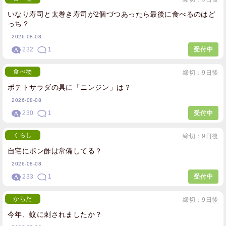
いなり寿司と太巻き寿司が2個づつあったら最後に食べるのはど
っち？
2026-08-08
232
1
受付中
食べ物
締切：9日後
ポテトサラダの具に「ニンジン」は？
2026-08-08
230
1
受付中
くらし
締切：9日後
自宅にポン酢は常備してる？
2026-08-08
233
1
受付中
からだ
締切：9日後
今年、蚊に刺されましたか？