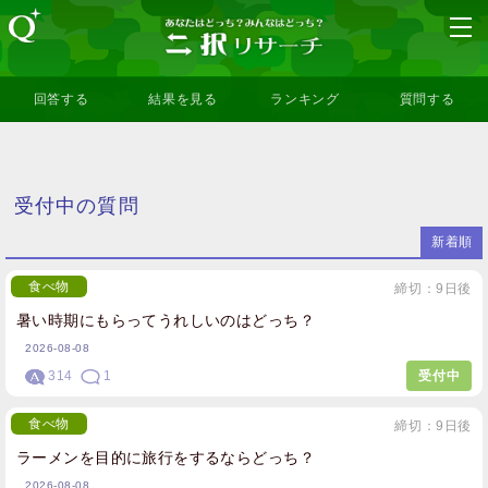
回答する
結果を見る
ランキング
質問する
受付中の質問
新着順
食べ物
締切：9日後
暑い時期にもらってうれしいのはどっち？
2026-08-08
314
1
受付中
食べ物
締切：9日後
ラーメンを目的に旅行をするならどっち？
2026-08-08