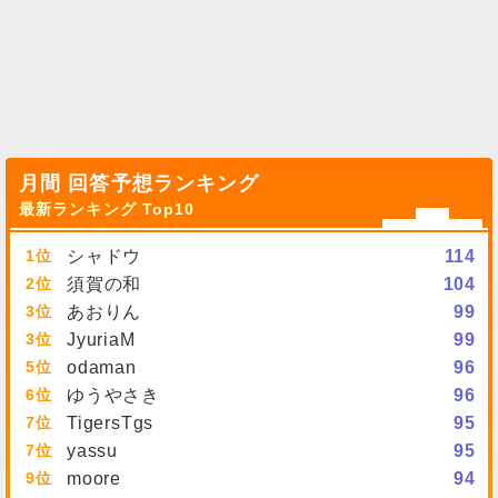
月間 回答予想ランキング
最新ランキング Top10
1
シャドウ
114
2
須賀の和
104
3
あおりん
99
3
JyuriaM
99
5
odaman
96
6
ゆうやさき
96
7
TigersTgs
95
7
yassu
95
9
moore
94