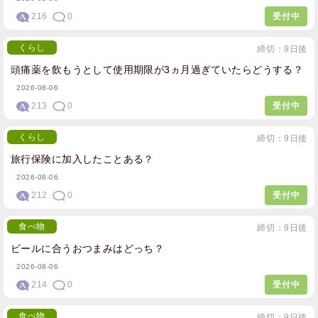
216
0
受付中
くらし
締切：9日後
頭痛薬を飲もうとして使用期限が3ヵ月過ぎていたらどうする？
2026-08-06
213
0
受付中
くらし
締切：9日後
旅行保険に加入したことある？
2026-08-06
212
0
受付中
食べ物
締切：9日後
ビールに合うおつまみはどっち？
2026-08-06
214
0
受付中
食べ物
締切：9日後