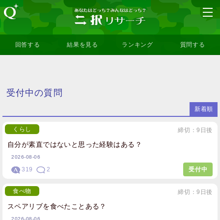
回答する
結果を見る
ランキング
質問する
受付中の質問
新着順
くらし
締切：9日後
自分が素直ではないと思った経験はある？
2026-08-06
319
2
受付中
食べ物
締切：9日後
スペアリブを食べたことある？
2026-08-06