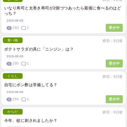
いなり寿司と太巻き寿司が2個づつあったら最後に食べるのはど
っち？
2026-08-08
293
1
受付中
食べ物
締切：9日後
ポテトサラダの具に「ニンジン」は？
2026-08-08
290
1
受付中
くらし
締切：9日後
自宅にポン酢は常備してる？
2026-08-08
294
1
受付中
からだ
締切：9日後
今年、蚊に刺されましたか？