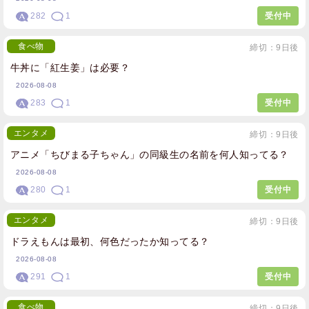
282
1
受付中
食べ物
締切：9日後
牛丼に「紅生姜」は必要？
2026-08-08
283
1
受付中
エンタメ
締切：9日後
アニメ「ちびまる子ちゃん」の同級生の名前を何人知ってる？
2026-08-08
280
1
受付中
エンタメ
締切：9日後
ドラえもんは最初、何色だったか知ってる？
2026-08-08
291
1
受付中
食べ物
締切：9日後