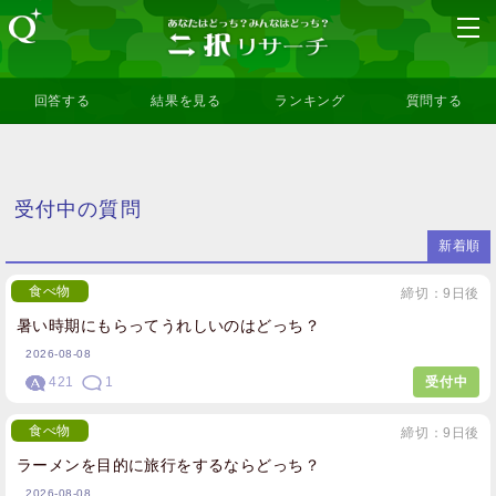
回答する
結果を見る
ランキング
質問する
受付中の質問
新着順
食べ物
締切：9日後
暑い時期にもらってうれしいのはどっち？
2026-08-08
421
1
受付中
食べ物
締切：9日後
ラーメンを目的に旅行をするならどっち？
2026-08-08