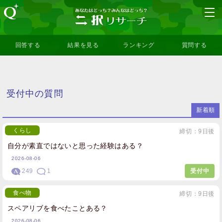
回答する
結果を見る
ランキング
質問する
受付中の質問
新着順
くらし
締切：9日後
自分が素直ではないと思った経験はある？
2026-08-06
249
1
受付中
食べ物
締切：9日後
スペアリブを食べたことある？
2026-08-06