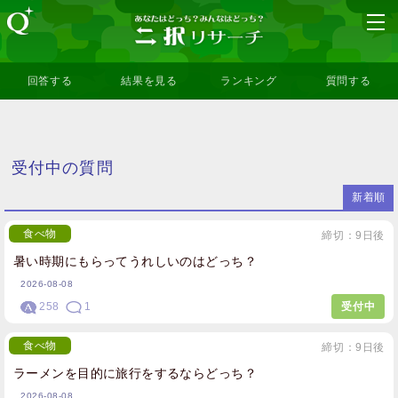
回答する
結果を見る
ランキング
質問する
受付中の質問
新着順
食べ物
締切：9日後
暑い時期にもらってうれしいのはどっち？
2026-08-08
258
1
受付中
食べ物
締切：9日後
ラーメンを目的に旅行をするならどっち？
2026-08-08