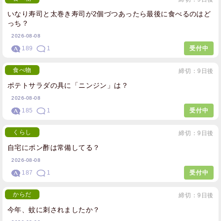
いなり寿司と太巻き寿司が2個づつあったら最後に食べるのはど
っち？
2026-08-08
189
1
受付中
食べ物
締切：9日後
ポテトサラダの具に「ニンジン」は？
2026-08-08
185
1
受付中
くらし
締切：9日後
自宅にポン酢は常備してる？
2026-08-08
187
1
受付中
からだ
締切：9日後
今年、蚊に刺されましたか？