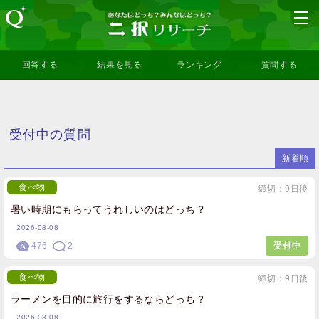
回答する
結果を見る
ランキング
質問する
受付中の質問
新着順
食べ物
締切：9日後
暑い時期にもらってうれしいのはどっち？
2026-08-08
476
2
受付中
食べ物
締切：9日後
ラーメンを目的に旅行をするならどっち？
2026-08-08