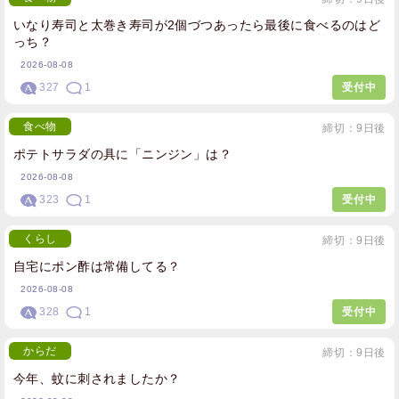
いなり寿司と太巻き寿司が2個づつあったら最後に食べるのはど
っち？
2026-08-08
327
1
受付中
食べ物
締切：9日後
ポテトサラダの具に「ニンジン」は？
2026-08-08
323
1
受付中
くらし
締切：9日後
自宅にポン酢は常備してる？
2026-08-08
328
1
受付中
からだ
締切：9日後
今年、蚊に刺されましたか？